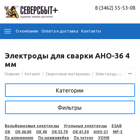
8 (3462) 55-53-08
О компании
Оплата и доставка
Контакты
Электроды для сварки АНО-36 4
мм
/
/
/
Главная
Каталог
Сварочные материалы
Электроды для сварк
Категории
Фильтры
Вольфрамовые электроды
Угольные электроды
ESAB
OK
OK 46.00
OK 48
OK 53.70
OK 61.30
АНО-21
МР-3
По алюминию
По нержавейке
По чугуну
УОНИ