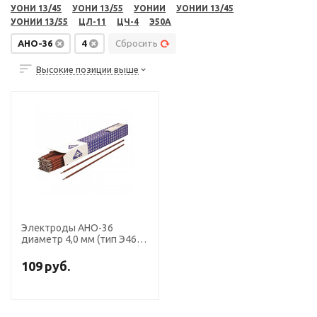
УОНИ 13/45
УОНИ 13/55
УОНИИ
УОНИИ 13/45
УОНИИ 13/55
ЦЛ-11
ЦЧ-4
Э50А
АНО-36
4
Сбросить
Высокие позиции выше
Электроды АНО-36
диаметр 4,0 мм (тип Э46,
пост. + перем. ток, рутил)
(пачка 5 кг, ЛЭЗ), для
109
руб.
ручной сварки