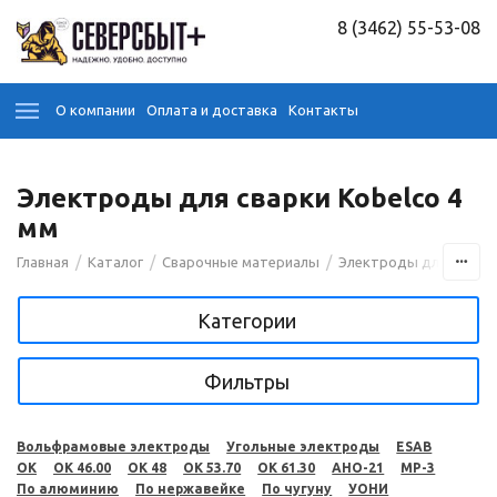
8 (3462) 55-53-08
О компании
Оплата и доставка
Контакты
Электроды для сварки Kobelco 4
мм
/
/
/
Главная
Каталог
Сварочные материалы
Электроды для сварк
Категории
Фильтры
Вольфрамовые электроды
Угольные электроды
ESAB
OK
OK 46.00
OK 48
OK 53.70
OK 61.30
АНО-21
МР-3
По алюминию
По нержавейке
По чугуну
УОНИ