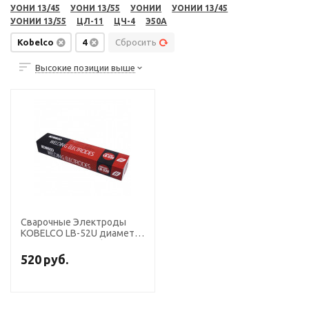
УОНИ 13/45
УОНИ 13/55
УОНИИ
УОНИИ 13/45
УОНИИ 13/55
ЦЛ-11
ЦЧ-4
Э50А
Kobelco
4
Сбросить
Высокие позиции выше
Сварочные Электроды
KOBELCO LB-52U диаметр
4,0 мм, пачка 5 кг (тип
Э50А, пост+перем. ток,
520
руб.
основной)