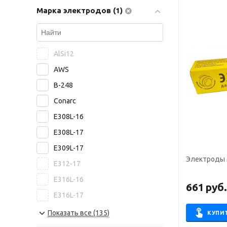
Марка электродов (1)
ASKAYNAK
ABICOR BINZEL
Bohler Welding
AlSi12
Capilla
AWS
Castolin
B-248
Castolin Eutectic
Conarc
PlasmaTec
E308L-16
Высокие Технологии
E308L-17
Риметалк
E309L-17
ЯЭМП
Электроды
E312-17
Росэлектрод
E316L-16
661
руб
E316L-17
E8015-B6
Показать все (135)
КУПИ
E8018-B2