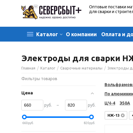
Оптовые поставки ма
для сварки и строите
О компании
Оплата и д
Каталог
Электроды для сварки НЖ
/
/
/
Главная
Каталог
Сварочные материалы
Электроды д
Фильтры товаров
Вольфрамов
Цена
По алюмини
ЦЧ-4
Э50А
–
руб.
руб.
НЖ-13
660
руб.
820
руб.