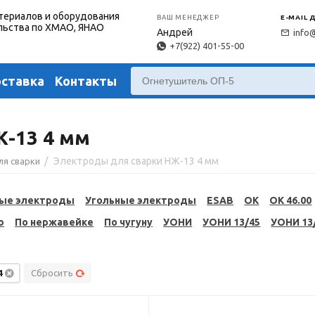
териалов и оборудования
ВАШ МЕНЕДЖЕР
E-MAIL 
льства по ХМАО, ЯНАО
Андрей
info
+7(922) 401-55-00
оставка
Контакты
-13 4 мм
/
Электроды для сварки НЖ-13 4 мм
ля сварки
ые электроды
Угольные электроды
ESAB
OK
OK 46.00
ю
По нержавейке
По чугуну
УОНИ
УОНИ 13/45
УОНИ 13
4
Сбросить