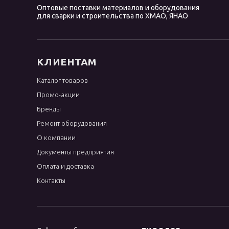
Оптовые поставки материалов и оборудования
OK 96.40
для сварки и строительства по ХМАО, ЯНАО
OK 96.50
OK Ni Cl
OK NiFe Cl
КЛИЕНТАМ
OK Weartrode
Каталог товаров
Omnia 46
Промо-акции
Phoenix
Бренды
R-143
Ремонт оборудования
WC
О компании
Документы предприятия
WE
Оплата и доставка
WL
Контакты
WP
WT
WY