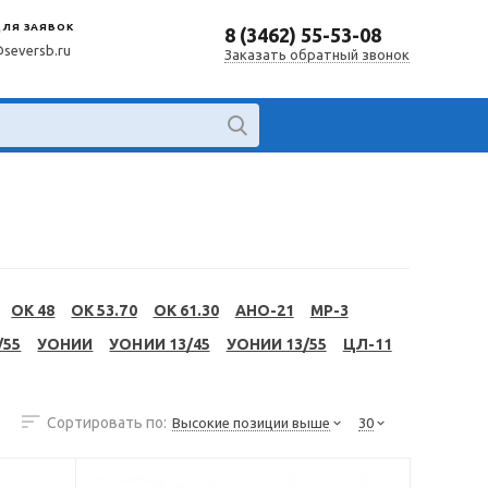
ДЛЯ ЗАЯВОК
8 (3462) 55-53-08
@seversb.ru
Заказать обратный звонок
OK 48
OK 53.70
OK 61.30
АНО-21
МР-3
/55
УОНИИ
УОНИИ 13/45
УОНИИ 13/55
ЦЛ-11
Сортировать по:
Высокие позиции выше
30