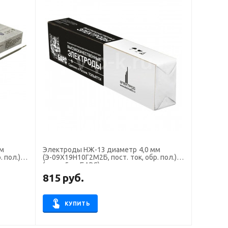
мм
Электроды НЖ-13 диаметр 4,0 мм
 пол.)
(Э-09Х19Н10Г2М2Б, пост. ток, обр. пол.)
(пачка 5 кг, БАРС)
815
руб.
КУПИТЬ