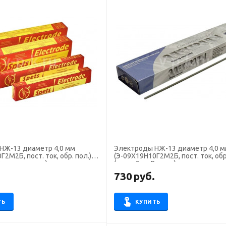
НЖ-13 диаметр 4,0 мм
Электроды НЖ-13 диаметр 4,0 
2М2Б, пост. ток, обр. пол.)
(Э-09Х19Н10Г2М2Б, пост. ток, обр.
 Спецэлектрод)
(пачка 3 кг, Ротекс)
.
730
руб.
ТЬ
КУПИТЬ