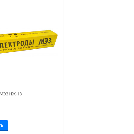
 МЭЗ НЖ-13
.
ТЬ