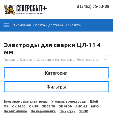
8 (3462) 55-53-08
О компании
Оплата и доставка
Контакты
Электроды для сварки ЦЛ-11 4
мм
/
/
/
Главная
Каталог
Сварочные материалы
Электроды для сварк
Категории
Фильтры
Вольфрамовые электроды
Угольные электроды
ESAB
OK
OK 46.00
OK 48
OK 53.70
OK 61.30
АНО-21
МР-3
По алюминию
По нержавейке
По чугуну
УОНИ