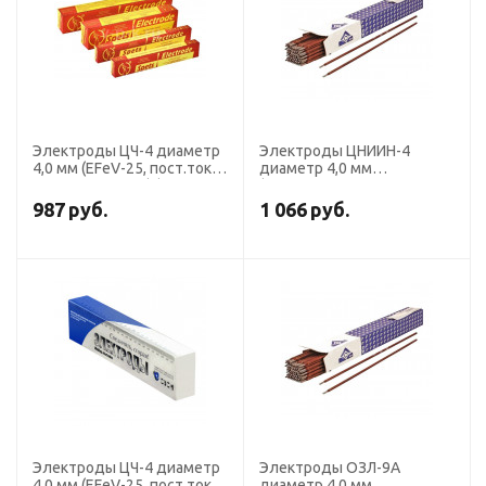
Электроды ЦЧ-4 диаметр
Электроды ЦНИИН-4
4,0 мм (EFeV-25, пост.ток,
диаметр 4,0 мм
св.+напл. чугуна) (пачка 5
(Э-65Х25Г13Н3, пост. ток,
кг, Спецэлектрод)
основное) (пачка 5 кг, ЛЭЗ)
987
руб.
1 066
руб.
Электроды ЦЧ-4 диаметр
Электроды ОЗЛ-9А
4,0 мм (EFeV-25, пост.ток,
диаметр 4,0 мм