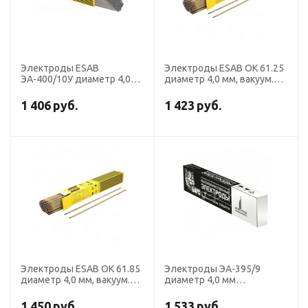
Электроды ESAB
Электроды ESAB OK 61.25
ЭА-400/10У диаметр 4,0
диаметр 4,0 мм, вакуум.уп.
мм, пачка 2,5 кг
1,6 кг
1 406
руб.
1 423
руб.
Электроды ESAB OK 61.85
Электроды ЭА-395/9
диаметр 4,0 мм, вакуум.уп.
диаметр 4,0 мм
1,7 кг
(Э-11Х15Н25М6АГ2, пост.
ток, обр. пол.) (пачка 5 кг,
1 450
руб.
1 533
руб.