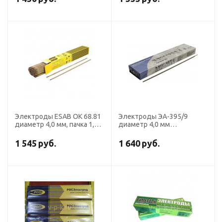
БАРС)
Электроды ESAB OK 68.81
Электроды ЭА-395/9
диаметр 4,0 мм, пачка 1,8
диаметр 4,0 мм
кг
(Э-11Х15Н25М6АГ2, пост.
ток, обр. пол.) (пачка 3 кг,
1 545
руб.
1 640
руб.
Ротекс)