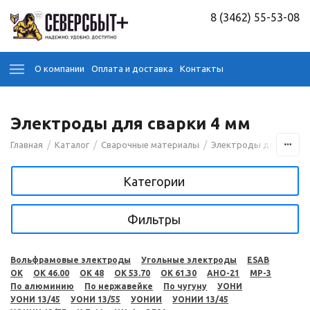
8 (3462) 55-53-08
О компании
Оплата и доставка
Контакты
Электроды для сварки 4 мм
/
/
/
Главная
Каталог
Сварочные материалы
Электроды для сварк
Категории
Фильтры
Вольфрамовые электроды
Угольные электроды
ESAB
OK
OK 46.00
OK 48
OK 53.70
OK 61.30
АНО-21
МР-3
По алюминию
По нержавейке
По чугуну
УОНИ
УОНИ 13/45
УОНИ 13/55
УОНИИ
УОНИИ 13/45