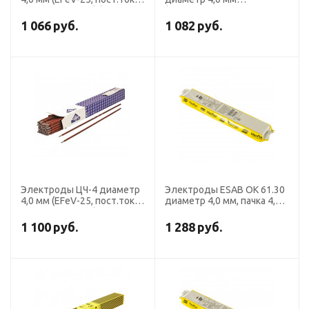
св.+напл. чугуна) (пачка 5
(Э-28Х24Н16Г6, пост. ток,
кг, Ротекс)
обр. пол.) (пачка 5 кг, ЛЭЗ)
1 066
руб.
1 082
руб.
Электроды ЦЧ-4 диаметр
Электроды ESAB OK 61.30
4,0 мм (EFeV-25, пост.ток,
диаметр 4,0 мм, пачка 4,1
св.+напл. чугуна)
кг
1 100
руб.
1 288
руб.