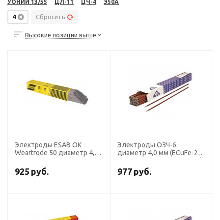
УОНИИ 13/55
ЦЛ-11
ЦЧ-4
Э50А
4
Сбросить
Высокие позиции выше
Электроды ESAB OK
Электроды ОЗЧ-6
Weartrode 50 диаметр 4,0
диаметр 4,0 мм (ECuFe-25,
мм, пачка 4,6 кг
пост.ток, св.+напл. чугуна)
(пачка 5 кг, ЛЭЗ)
925
руб.
977
руб.