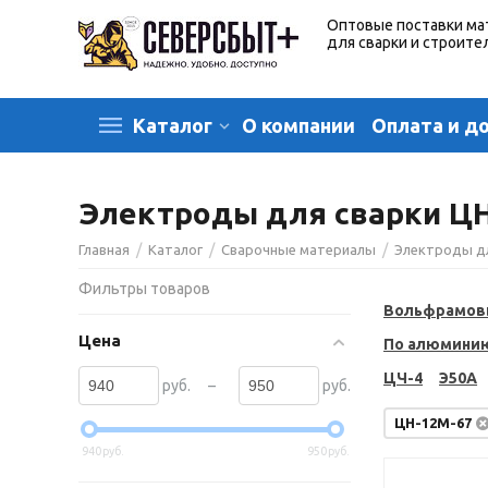
Оптовые поставки ма
для сварки и строите
О компании
Оплата и д
Каталог
Электроды для сварки ЦН
/
/
/
Главная
Каталог
Сварочные материалы
Электроды д
Фильтры товаров
Вольфрамов
Цена
По алюмини
ЦЧ-4
Э50А
–
руб.
руб.
ЦН-12М-67
940
руб.
950
руб.