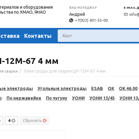
териалов и оборудования
ВАШ МЕНЕДЖЕР
E-MAIL 
льства по ХМАО, ЯНАО
Андрей
info
+7(922) 401-55-00
оставка
Контакты
-12М-67 4 мм
/
Электроды для сварки ЦН-12М-67 4 мм
ля сварки
ые электроды
Угольные электроды
ESAB
OK
OK 46.00
ю
По нержавейке
По чугуну
УОНИ
УОНИ 13/45
УОНИ 13
4
Сбросить