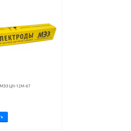
МЭЗ ЦН-12М-67
.
ТЬ