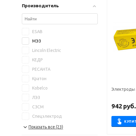
Производитель
ESAB
МЭЗ
Lincoln Electric
КЕДР
РЕСАНТА
Кратон
Kobelco
Электроды 
ЛЭЗ
942
руб
СЗСМ
Спецэлектрод
КУПИ
NITTETSU
Показать все (23)
БАРС