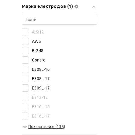
Марка электродов (1)
ASKAYNAK
ABICOR BINZEL
Bohler Welding
AlSi12
Capilla
AWS
Castolin
B-248
Castolin Eutectic
Conarc
PlasmaTec
E308L-16
Высокие Технологии
E308L-17
Риметалк
E309L-17
ЯЭМП
E312-17
Росэлектрод
E316L-16
E316L-17
E8015-B6
Показать все (135)
E8018-B2