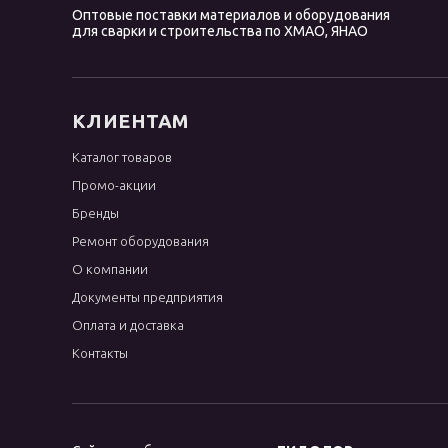
Оптовые поставки материалов и оборудования
OK 96.40
для сварки и строительства по ХМАО, ЯНАО
OK 96.50
OK Ni Cl
OK NiFe Cl
КЛИЕНТАМ
OK Weartrode
Каталог товаров
Omnia 46
Промо-акции
Phoenix
Бренды
R-143
Ремонт оборудования
WC
О компании
Документы предприятия
WE
Оплата и доставка
WL
Контакты
WP
WT
WY