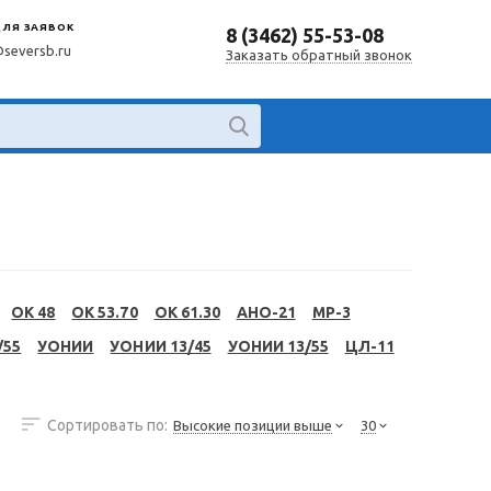
ДЛЯ ЗАЯВОК
8 (3462) 55-53-08
@seversb.ru
Заказать обратный звонок
OK 48
OK 53.70
OK 61.30
АНО-21
МР-3
/55
УОНИИ
УОНИИ 13/45
УОНИИ 13/55
ЦЛ-11
Сортировать по:
Высокие позиции выше
30