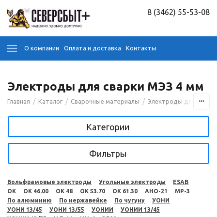
8 (3462) 55-53-08
О компании
Оплата и доставка
Контакты
Электроды для сварки МЭЗ 4 мм
/
/
/
Главная
Каталог
Сварочные материалы
Электроды для сварк
Категории
Фильтры
Вольфрамовые электроды
Угольные электроды
ESAB
OK
OK 46.00
OK 48
OK 53.70
OK 61.30
АНО-21
МР-3
По алюминию
По нержавейке
По чугуну
УОНИ
УОНИ 13/45
УОНИ 13/55
УОНИИ
УОНИИ 13/45