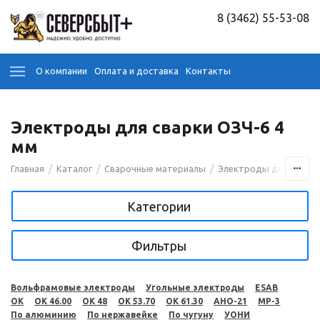
8 (3462) 55-53-08
О компании
Оплата и доставка
Контакты
Электроды для сварки ОЗЧ-6 4
мм
/
/
/
Главная
Каталог
Сварочные материалы
Электроды для сварк
Категории
Фильтры
Вольфрамовые электроды
Угольные электроды
ESAB
OK
OK 46.00
OK 48
OK 53.70
OK 61.30
АНО-21
МР-3
По алюминию
По нержавейке
По чугуну
УОНИ