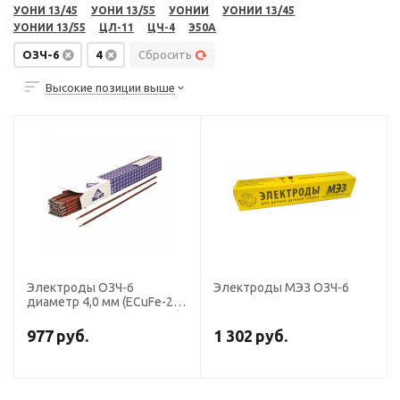
УОНИ 13/45
УОНИ 13/55
УОНИИ
УОНИИ 13/45
УОНИИ 13/55
ЦЛ-11
ЦЧ-4
Э50А
ОЗЧ-6
4
Сбросить
Высокие позиции выше
Электроды ОЗЧ-6
Электроды МЭЗ ОЗЧ-6
диаметр 4,0 мм (ECuFe-25,
пост.ток, св.+напл. чугуна)
(пачка 5 кг, ЛЭЗ)
977
руб.
1 302
руб.