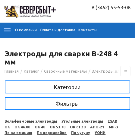
8 (3462) 55-53-08
О компании
Оплата и доставка
Контакты
Электроды для сварки B-248 4
мм
/
/
/
Главная
Каталог
Сварочные материалы
Электроды для сварк
Категории
Фильтры
Вольфрамовые электроды
Угольные электроды
ESAB
OK
OK 46.00
OK 48
OK 53.70
OK 61.30
АНО-21
МР-3
По алюминию
По нержавейке
По чугуну
УОНИ