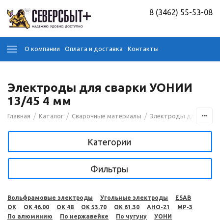
8 (3462) 55-53-08
О компании
Оплата и доставка
Контакты
Электроды для сварки УОНИИ
13/45 4 мм
/
/
/
Главная
Каталог
Сварочные материалы
Электроды для сварк
Категории
Фильтры
Вольфрамовые электроды
Угольные электроды
ESAB
OK
OK 46.00
OK 48
OK 53.70
OK 61.30
АНО-21
МР-3
По алюминию
По нержавейке
По чугуну
УОНИ