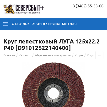
8 (3462) 55-53-08
О компании
Оплата и доставка
Контакты
Круг лепестковый ЛУГА 125х22.2
Р40 [D91012522140400]
/
/
/
/
Главная
Каталог
Абразивные материалы
Круги
Круги лепест