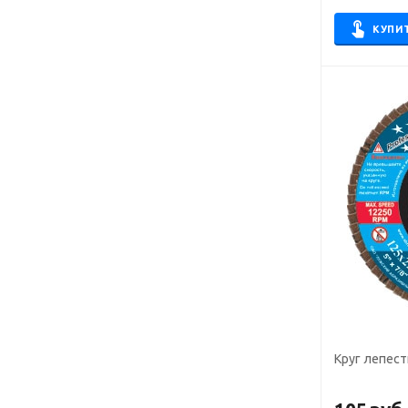
КУПИ
Круг лепест