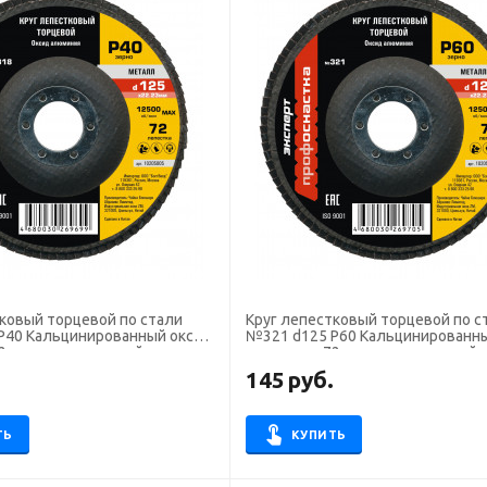
ковый торцевой по стали
Круг лепестковый торцевой по с
P40 Кальцинированный оксид
№321 d125 P60 Кальцинированн
 сегмента, плоский
алюминия 72 сегмента, плоский
ка Эксперт
Профоснастка Эксперт
.
145
руб.
ТЬ
КУПИТЬ