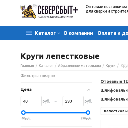
Оптовые поставки ма
для сварки и строите
О компании
Оплата и д
Каталог
Круги лепестковые
/
/
/
/
Кру
Главная
Каталог
Абразивные материалы
Круги
Фильтры товаров
Отрезные 1
Цена
Шлифовальн
Шлифовальн
–
руб.
руб.
Лепестковы
40
руб.
290
руб.