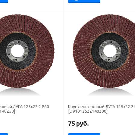
ковый ЛУГА 125х22.2 Р60
Круг лепестковый ЛУГА 125х22.2
140250]
[D91012522140200]
75
руб.