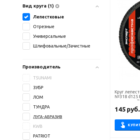
Вид круга (1)
Лепестковые
Отрезные
Универсальные
Шлифовальные/Зачистные
Производитель
TSUNAMI
ЗУБР
Круг лепест
№318 d125 
ЛОМ
алюминия 72
Профоснаст
ТУНДРА
145
руб
ЛУГА-АБРАЗИВ
КУПИ
KWB
PATRIOT