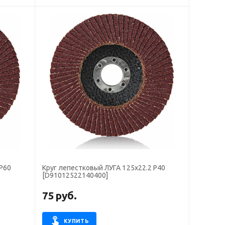
 P60
Круг лепестковый ЛУГА 125х22.2 Р40
[D91012522140400]
75
руб.
КУПИТЬ