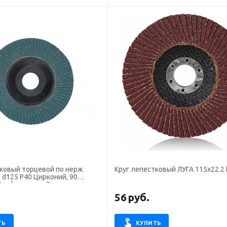
тковый торцевой по нерж
Круг лепестковый ЛУГА 115х22.2
d125 P40 Цирконий, 90
Профоснастка Эксперт
.
56
руб.
ТЬ
КУПИТЬ