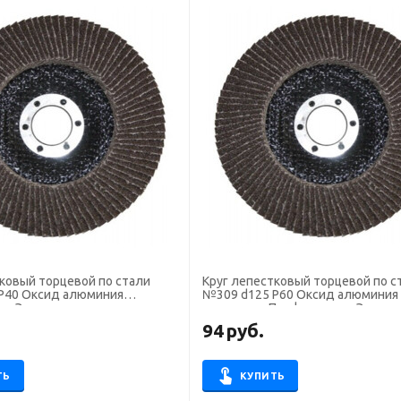
ковый торцевой по стали
Круг лепестковый торцевой по с
P40 Оксид алюминия
№309 d125 P60 Оксид алюминия
ка Эксперт
сегментов Профоснастка Экспер
94
руб.
ТЬ
КУПИТЬ