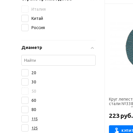
Италия
Китай
Россия
Диаметр
20
30
50
Круг лепес
60
стали №338 
сегментов 
80
223
руб
115
125
КУПИ