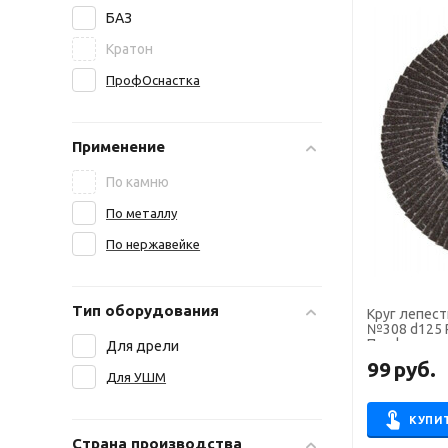
БАЗ
Кратон
ПрофОснастка
Применение
По камню
По металлу
По нержавейке
Тип оборудования
Круг лепест
№308 d125 
Профоснаст
Для дрели
99
руб.
Для УШМ
КУПИ
Страна производства