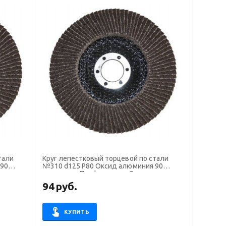
тали
Круг лепестковый торцевой по стали
 90
№310 d125 P80 Оксид алюминия 90
т
сегментов Профоснастка Эксперт
94
руб.
КУПИТЬ