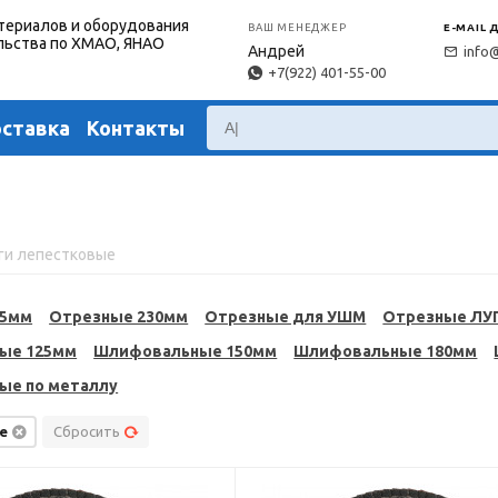
териалов и оборудования
ВАШ МЕНЕДЖЕР
E-MAIL 
льства по ХМАО, ЯНАО
Андрей
info
+7(922) 401-55-00
оставка
Контакты
ги лепестковые
25мм
Отрезные 230мм
Отрезные для УШМ
Отрезные ЛУ
ые 125мм
Шлифовальные 150мм
Шлифовальные 180мм
ые по металлу
е
Сбросить