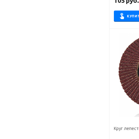
105
руб
КУПИ
Круг лепест