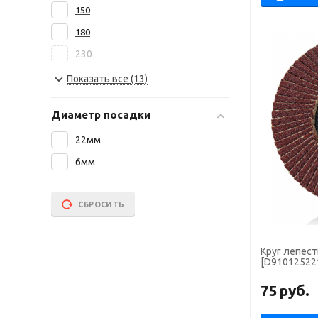
150
180
230
355
Показать все (13)
400
Диаметр посадки
500
22мм
6мм
СБРОСИТЬ
Круг лепест
[D91012522
75
руб.