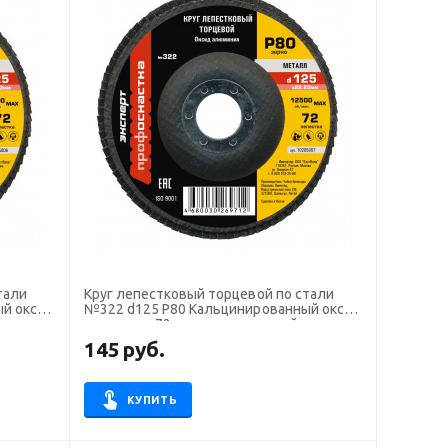
тали
Круг лепестковый торцевой по стали
ый оксид
№322 d125 P80 Кальцинированный оксид
алюминия 72 сегмента, плоский
Профоснастка Эксперт
145
руб.
КУПИТЬ