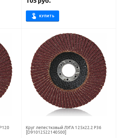
105
руб.
КУПИТЬ
 Р120
Круг лепестковый ЛУГА 125х22.2 Р36
[D91012522140500]