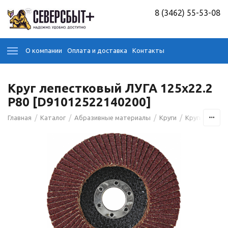
8 (3462) 55-53-08
О компании
Оплата и доставка
Контакты
Круг лепестковый ЛУГА 125х22.2
Р80 [D91012522140200]
/
/
/
/
Главная
Каталог
Абразивные материалы
Круги
Круги лепест