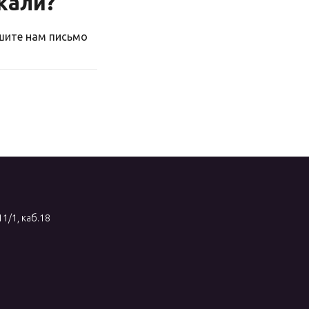
скали?
ишите нам письмо
11/1, каб.18