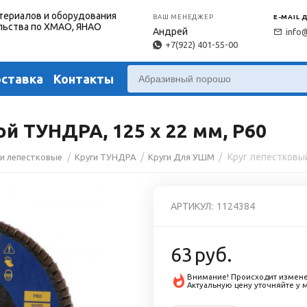
териалов и оборудования
ВАШ МЕНЕДЖЕР
E-MAIL 
льства по ХМАО, ЯНАО
Андрей
info
+7(922) 401-55-00
оставка
Контакты
й ТУНДРА, 125 х 22 мм, Р60
/
/
/
ги лепестковые
Круги ТУНДРА
Круги Для УШМ
АРТИКУЛ:
1124384
63
руб.
Внимание! Происходит измене
Актуальную цену уточняйте у