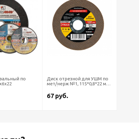
вальный по
Диск отрезной для УШМ по
Диск о
х6х22
мет/нерж №1, 115*0,8*22 мм
№3, 125
Профоснастка Эксперт тип
Профос
41
41
67
руб.
67
ру