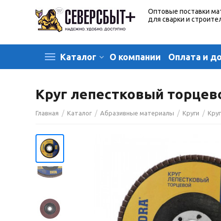
Оптовые поставки ма
для сварки и строите
О компании
Оплата и д
Каталог
Круг лепестковый торцево
/
/
/
/
Главная
Каталог
Абразивные материалы
Круги
Кру