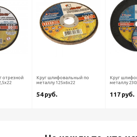
г отрезной
Круг шлифовальный по
Круг шлифо
2,5х22
металлу 125х6х22
металлу 230
54
руб.
117
руб.