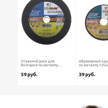
Отрезной диск для
Абразивный кру
болгарки по металлу
по металлу 125х
230х2,5х22
59
руб.
39
руб.
т цены