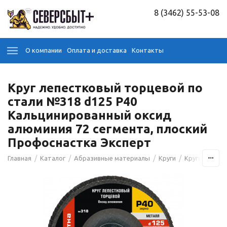
8 (3462) 55-53-08
О компании
Оплата и доставка
Контакты
Круг лепестковый торцевой по
стали №318 d125 P40
Кальцинированный оксид
алюминия 72 сегмента, плоский
Профоснастка Эксперт
/
/
/
/
Главная
Каталог
Абразивные материалы
Круги
Круги лепест