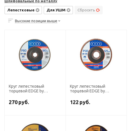
Шлифовальные по металлу
Лепестковые
Для УШМ
Сбросить
Высокие позиции выше
Круг лепестковый
Круг лепестковый
торцевой EDGE by
торцевой EDGE by
PATRIOT, 180х22,23 мм, P80
PATRIOT, 125х22.23мм,
P120
270
руб.
122
руб.