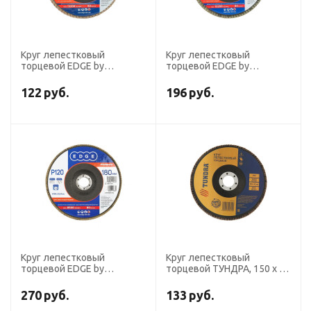
Круг лепестковый
Круг лепестковый
торцевой EDGE by
торцевой EDGE by
PATRIOT, 115х22.23 мм,
PATRIOT, 150х22.23 мм, P80
P120
122
руб.
196
руб.
Круг лепестковый
Круг лепестковый
торцевой EDGE by
торцевой ТУНДРА, 150 х 22
PATRIOT, 180х22,23 мм,
мм, Р80
P120
270
руб.
133
руб.