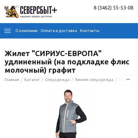
8 (3462) 55-53-08
О компании
Оплата и доставка
Контакты
Жилет "СИРИУС-ЕВРОПА"
удлиненный (на подкладке флис
молочный) графит
/
/
/
/
Главная
Каталог
Спецодежда
Зимняя спецодежда
Жилеты у