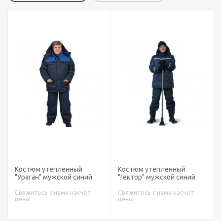
Костюм утепленный
Костюм утепленный
П
"Ураган" мужской синий
"Гектор" мужской синий
Свяжитесь с нами насчёт
Свяжитесь с нами насчёт
цены
цены