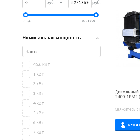
–
руб.
руб.
0
руб.
82712590
руб.
Номинальная мощность
45.6 кВт
1 кВт
2 кВт
Дизельный 
3 кВт
Т400-1РМ2 (
4 кВт
Свяжитесь с
5 кВт
6 кВт
КУПИ
7 кВт