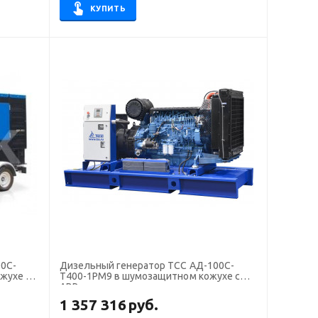
КУПИТЬ
0С-
Дизельный генератор ТСС АД-100С-
жухе на
Т400-1РМ9 в шумозащитном кожухе с
АВР
1 357 316
руб.