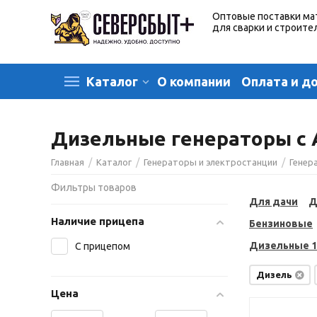
Оптовые поставки ма
для сварки и строите
О компании
Оплата и д
Каталог
Дизельные генераторы с 
/
/
/
Главная
Каталог
Генераторы и электростанции
Генер
Фильтры товаров
Для дачи
Д
Наличие прицепа
Бензиновые
Дизельные 1
С прицепом
Дизель
Цена