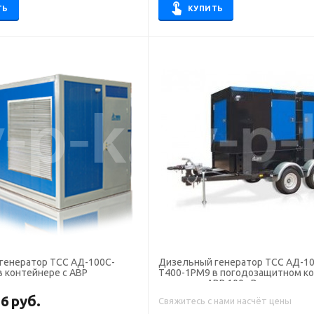
ТЬ
КУПИТЬ
генератор ТСС АД-100С-
Дизельный генератор ТСС АД-10
в контейнере с АВР
Т400-1РМ9 в погодозащитном ко
прицепе с АВР 100 кВт
16
руб.
Свяжитесь с нами насчёт цены