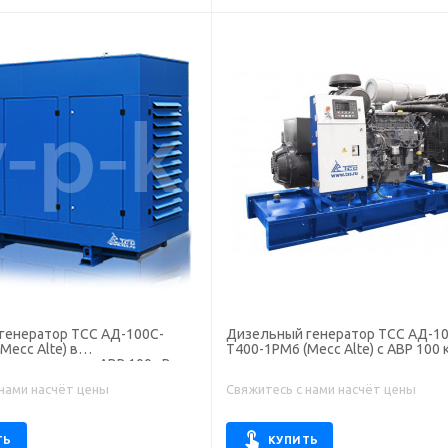
генератор ТСС АД-100С-
Дизельный генератор ТСС АД-10
Mecc Alte) в
Т400-1РМ6 (Mecc Alte) с АВР 100 
тном кожухе с АВР 100 кВт
 нами насчёт цены
Свяжитесь с нами насчёт цены
ТЬ
КУПИТЬ