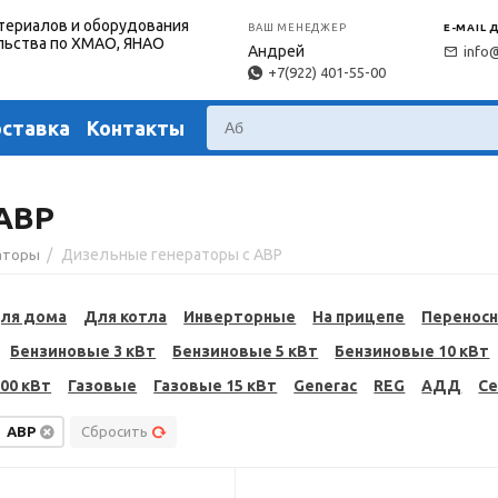
териалов и оборудования
ВАШ МЕНЕДЖЕР
E-MAIL 
льства по ХМАО, ЯНАО
Андрей
info
+7(922) 401-55-00
оставка
Контакты
АВР
/
Дизельные генераторы с АВР
аторы
ля дома
Для котла
Инверторные
На прицепе
Перенос
Бензиновые 3 кВт
Бензиновые 5 кВт
Бензиновые 10 кВт
00 кВт
Газовые
Газовые 15 кВт
Generac
REG
АДД
С
АВР
Сбросить