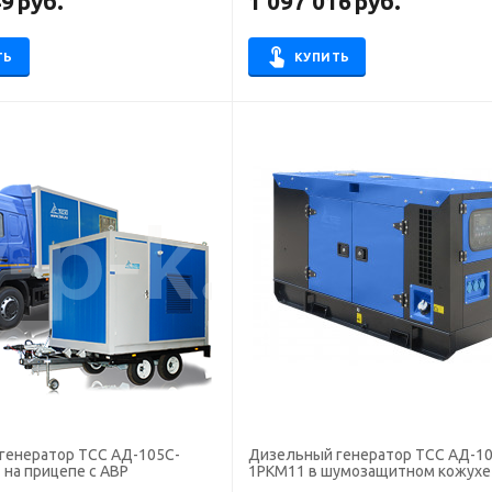
49
руб.
1 097 016
руб.
ТЬ
КУПИТЬ
генератор ТСС АД-105С-
Дизельный генератор ТСС АД-10
на прицепе с АВР
1РКМ11 в шумозащитном кожухе 