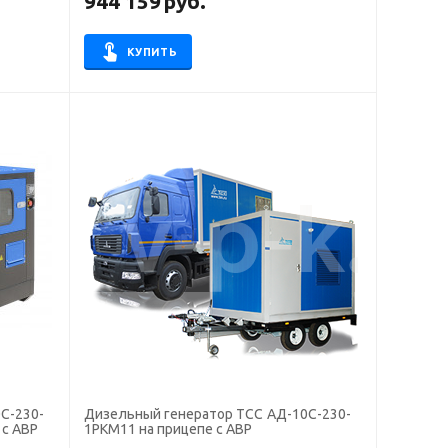
944 159
руб.
КУПИТЬ
С-230-
Дизельный генератор ТСС АД-10С-230-
с АВР
1РКМ11 на прицепе с АВР