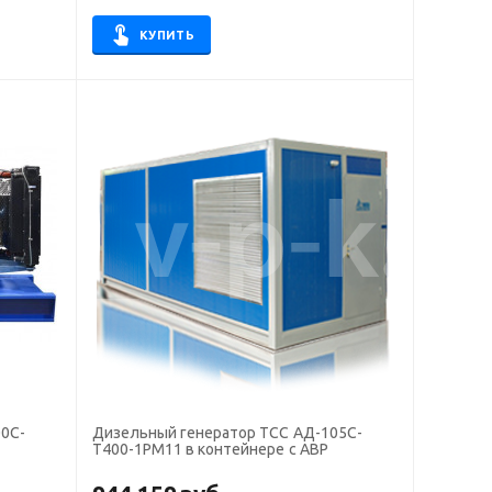
КУПИТЬ
0С-
Дизельный генератор ТСС АД-105С-
Т400-1РМ11 в контейнере с АВР