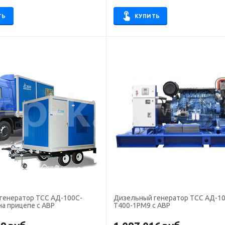
ТЬ
КУПИТЬ
генератор ТСС АД-100С-
Дизельный генератор ТСС АД-10
а прицепе с АВР
Т400-1РМ9 с АВР