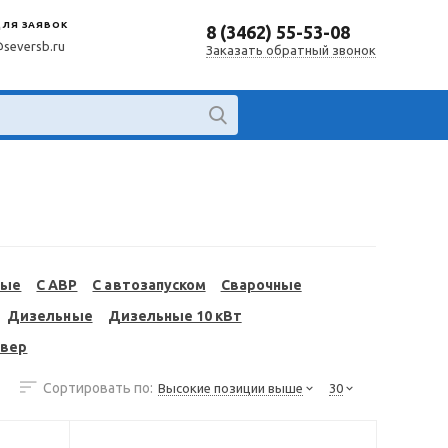
ДЛЯ ЗАЯВОК
8 (3462) 55-53-08
@seversb.ru
Заказать обратный звонок
ные
С АВР
С автозапуском
Сварочные
Дизельные
Дизельные 10 кВт
евер
Сортировать по:
Высокие позиции выше
30