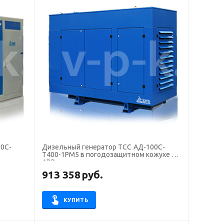
0С-
Дизельный генератор ТСС АД-100С-
Т400-1РМ5 в погодозащитном кожухе с
АВР
913 358
руб.
КУПИТЬ