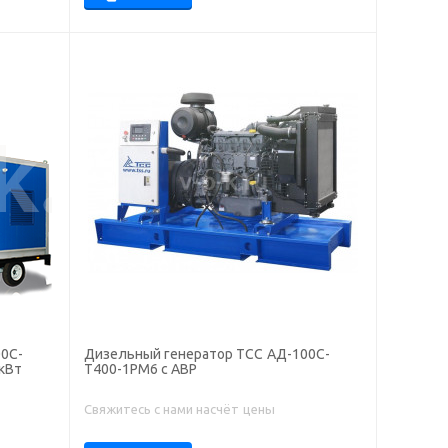
0С-
Дизельный генератор ТСС АД-100С-
 кВт
Т400-1РМ6 с АВР
Свяжитесь с нами насчёт цены