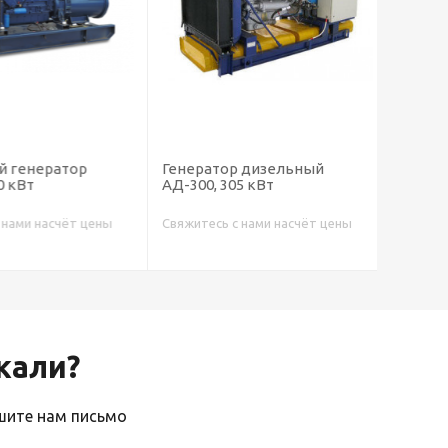
генератор
Генератор дизельный
Генера
 кВт
АД-300, 305 кВт
АД-500,
ами насчёт цены
Свяжитесь с нами насчёт цены
Свяжитес
скали?
ишите нам письмо