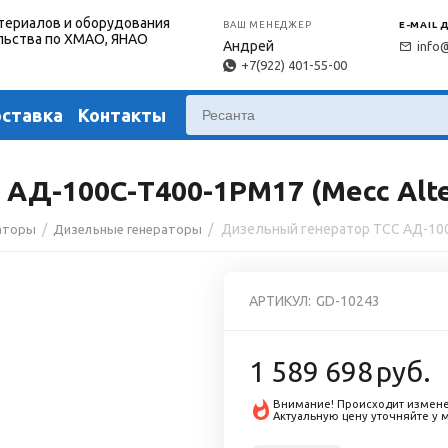
териалов и оборудования
ВАШ МЕНЕДЖЕР
E-MAIL 
льства по ХМАО, ЯНАО
Андрей
info
+7(922) 401-55-00
оставка
Контакты
АД-100С-Т400-1РМ17 (Mecc Alte
/
/
аторы
Дизельные генераторы
АРТИКУЛ:
GD-10243
1 589 698
руб.
Внимание! Происходит измене
Актуальную цену уточняйте у