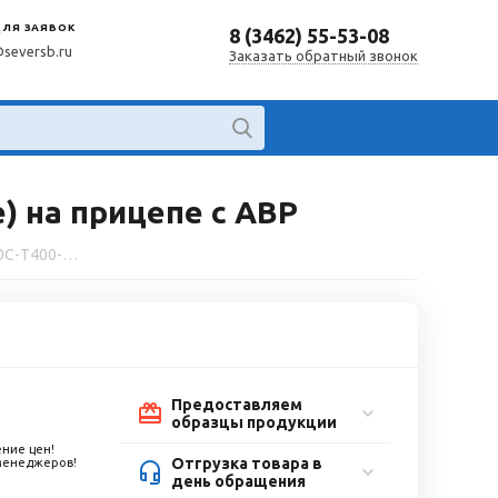
ДЛЯ ЗАЯВОК
8 (3462) 55-53-08
@seversb.ru
Заказать обратный звонок
) на прицепе с АВР
Дизельный генератор ТСС АД-100С-Т400-1РМ17 (Mecc Alte) на прицепе с АВР
Предоставляем
образцы продукции
ние цен!
Отгрузка товара в
 менеджеров!
день обращения