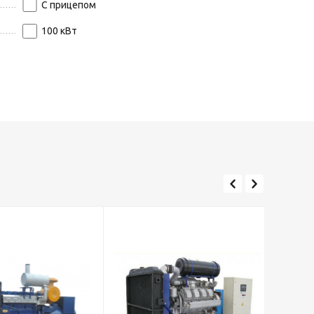
С прицепом
100
кВт