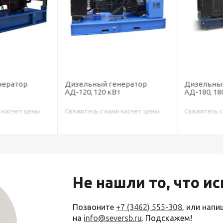
ератор
Дизельный генератор
Дизельный 
АД-120, 120 кВт
АД-180, 180
насчёт цены
Свяжитесь с нами насчёт цены
Свяжитесь с н
Не нашли то, что и
Позвоните
+7 (3462) 555-308
, или нап
на
info@seversb.ru
. Подскажем!