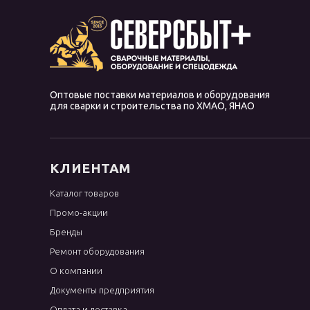
OK 68.81
OK 68.82
OK 74.70
OK 74.78
OK 74.86
Оптовые поставки материалов и оборудования
для сварки и строительства по ХМАО, ЯНАО
OK 75.75
OK 76.96
OK 83.28
КЛИЕНТАМ
OK 83.50
Каталог товаров
OK 83.65
Промо-акции
OK 84.80
Бренды
OK 92.18
Ремонт оборудования
OK 92.58
О компании
OK 94.25
Документы предприятия
OK 96.20
Оплата и доставка