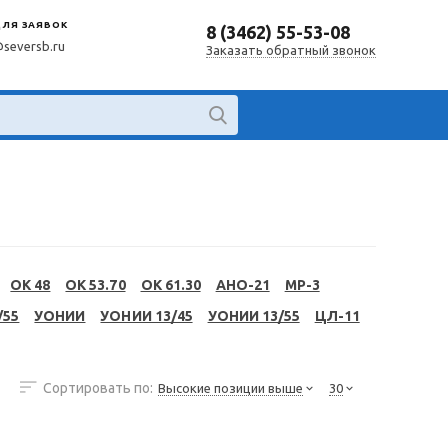
ДЛЯ ЗАЯВОК
8 (3462) 55-53-08
@seversb.ru
Заказать обратный звонок
OK 48
OK 53.70
OK 61.30
АНО-21
МР-3
/55
УОНИИ
УОНИИ 13/45
УОНИИ 13/55
ЦЛ-11
Сортировать по:
Высокие позиции выше
30