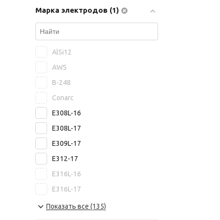
Марка электродов (1)
ASKAYNAK
ABICOR BINZEL
Bohler Welding
AlSi12
Capilla
AWS
Castolin
B-248
Castolin Eutectic
Conarc
PlasmaTec
E308L-16
Высокие Технологии
E308L-17
Риметалк
E309L-17
ЯЭМП
E312-17
Росэлектрод
E316L-16
E316L-17
E8015-B6
Показать все (135)
E8018-B2