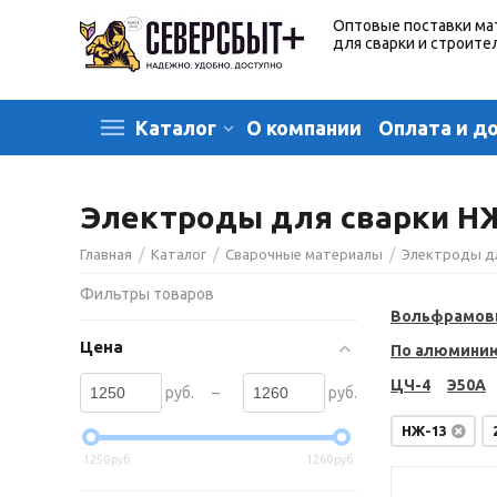
Оптовые поставки ма
для сварки и строите
О компании
Оплата и д
Каталог
Электроды для сварки НЖ
/
/
/
Главная
Каталог
Сварочные материалы
Электроды д
Фильтры товаров
Вольфрамов
Цена
По алюмини
ЦЧ-4
Э50А
–
руб.
руб.
НЖ-13
1250
руб.
1260
руб.