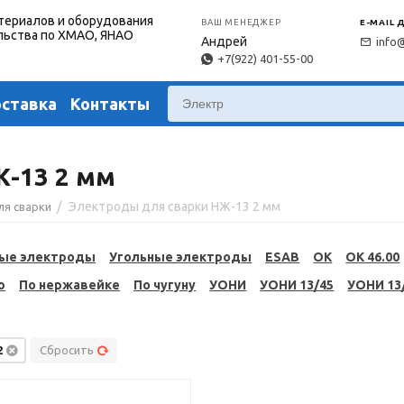
териалов и оборудования
ВАШ МЕНЕДЖЕР
E-MAIL 
льства по ХМАО, ЯНАО
Андрей
info
+7(922) 401-55-00
оставка
Контакты
-13 2 мм
/
Электроды для сварки НЖ-13 2 мм
ля сварки
ые электроды
Угольные электроды
ESAB
OK
OK 46.00
ю
По нержавейке
По чугуну
УОНИ
УОНИ 13/45
УОНИ 13
2
Сбросить