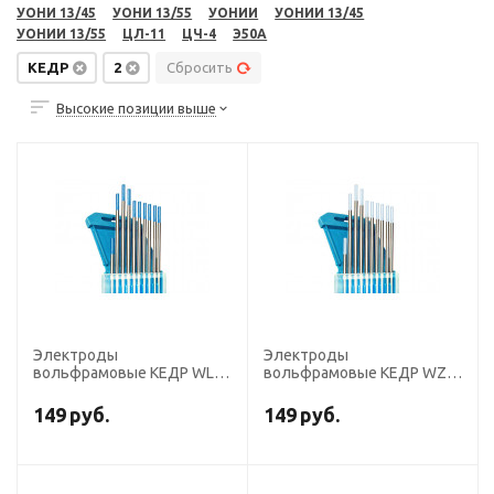
УОНИ 13/45
УОНИ 13/55
УОНИИ
УОНИИ 13/45
УОНИИ 13/55
ЦЛ-11
ЦЧ-4
Э50А
КЕДР
2
Сбросить
Высокие позиции выше
Электроды
Электроды
вольфрамовые КЕДР WL-
вольфрамовые КЕДР WZ-
20-175 диаметр 2,0
8-175 диаметр 2,0 мм
мм(синий) AC/DC
(белый) AC
149
руб.
149
руб.