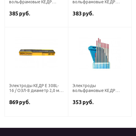
вольфрамовые КЕДР
вольфрамовые КЕДР
ВЛ-15-175 диаметр 2,0 мм
ВЛ-20-175 диаметр 2,0 мм
(золотистый) AC/DC
(синий) AC/DC
385
руб.
383
руб.
Электроды КЕДР E 308L-
Электроды
16 / ОЗЛ-8 диаметр 2,0 мм
вольфрамовые КЕДР
(пачка 2 кг)
ВТ-20-175 диаметр 2,0 мм
(красный) DC
869
руб.
353
руб.