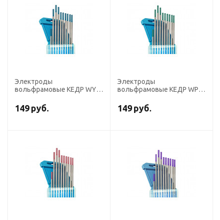
Электроды
Электроды
вольфрамовые КЕДР WY-
вольфрамовые КЕДР WP-
20-175 диаметр 2,0мм
175 диаметр 2,0 мм
(темно-синий) DC
(зеленый) AC
149
руб.
149
руб.