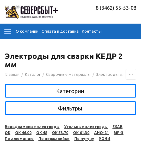
8 (3462) 55-53-08
О компании
Оплата и доставка
Контакты
Электроды для сварки КЕДР 2
мм
/
/
/
Главная
Каталог
Сварочные материалы
Электроды для сварк
Категории
Фильтры
Вольфрамовые электроды
Угольные электроды
ESAB
OK
OK 46.00
OK 48
OK 53.70
OK 61.30
АНО-21
МР-3
По алюминию
По нержавейке
По чугуну
УОНИ