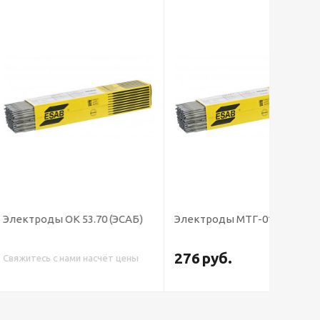
К 53.70 (ЭСАБ)
Электроды МТГ-01К
Электр
276
руб.
ами насчёт цены
Свяжитес