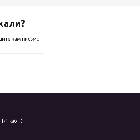
скали?
ишите нам письмо
11/1, каб.18