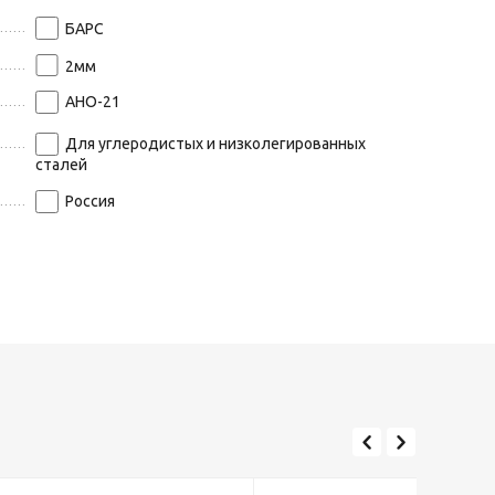
БАРС
2
мм
АНО-21
Для углеродистых и низколегированных
сталей
Россия