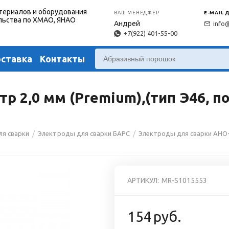
териалов и оборудования
ВАШ МЕНЕДЖЕР
E-MAIL 
льства по ХМАО, ЯНАО
Андрей
info
+7(922) 401-55-00
оставка
Контакты
2,0 мм (Premium),(тип Э46, пос
/
/
ля сварки
Электроды для сварки БАРС
Электроды для сварки АНО
АРТИКУЛ:
MR-S1015553
154
руб.