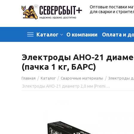
Оптовые поставки ма
для сварки и строите
О компании
Оплата и д
Каталог
Электроды АНО-21 диаметр 
(пачка 1 кг, БАРС)
/
/
/
Главная
Каталог
Сварочные материалы
Электроды д
Электроды АНО-21 диаметр 2,0 мм (Premium),(тип Э46, пост. + перем. ток, рутил) (пачка 1 кг, БАРС)