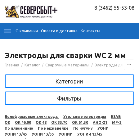
8 (3462) 55-53-08
О компании
Оплата и доставка
Контакты
Электроды для сварки WC 2 мм
/
/
/
Главная
Каталог
Сварочные материалы
Электроды для сварк
Категории
Фильтры
Вольфрамовые электроды
Угольные электроды
ESAB
OK
OK 46.00
OK 48
OK 53.70
OK 61.30
АНО-21
МР-3
По алюминию
По нержавейке
По чугуну
УОНИ
УОНИ 13/45
УОНИ 13/55
УОНИИ
УОНИИ 13/45