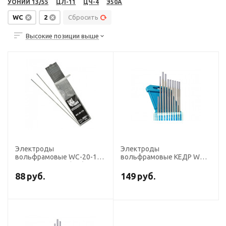
УОНИИ 13/55
ЦЛ-11
ЦЧ-4
Э50А
WC
2
Сбросить
Высокие позиции выше
Электроды
Электроды
вольфрамовые WC-20-175
вольфрамовые КЕДР WC-
диаметр 2,0 мм (AC/DС,
20-175 диаметр 2,0 мм
нерж.+цвет.мет., серые),
(серый) AC/DC
88
руб.
149
руб.
для ручной сварки