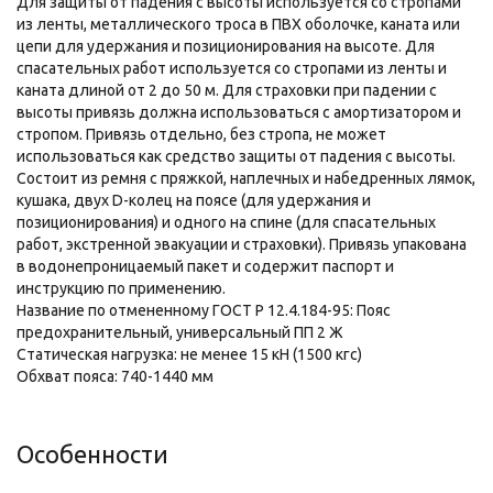
Для защиты от падения с высоты используется со стропами
из ленты, металлического троса в ПВХ оболочке, каната или
цепи для удержания и позиционирования на высоте. Для
спасательных работ используется со стропами из ленты и
каната длиной от 2 до 50 м. Для страховки при падении с
высоты привязь должна использоваться с амортизатором и
стропом. Привязь отдельно, без стропа, не может
использоваться как средство защиты от падения с высоты.
Состоит из ремня с пряжкой, наплечных и набедренных лямок,
кушака, двух D-колец на поясе (для удержания и
позиционирования) и одного на спине (для спасательных
работ, экстренной эвакуации и страховки). Привязь упакована
в водонепроницаемый пакет и содержит паспорт и
инструкцию по применению.
Название по отмененному ГОСТ Р 12.4.184-95: Пояс
предохранительный, универсальный ПП 2 Ж
Статическая нагрузка: не менее 15 кН (1500 кгс)
Обхват пояса: 740-1440 мм
Особенности