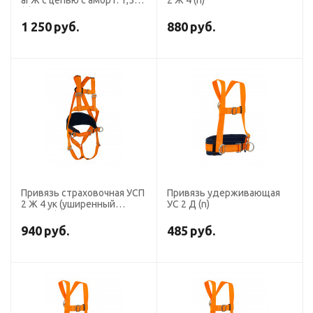
аГЖ с цепью с аморт. 1,5м
2 Ж 4 (n)
(n)
1 250
руб.
880
руб.
Привязь страховочная УСП
Привязь удерживающая
2 Ж 4 ук (уширенный
УС 2 Д (n)
кушак) (n)
940
руб.
485
руб.