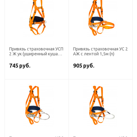
Привязь страховочная УСП
Привязь страховочная УС 2
2 Ж ук (уширенный кушак)
АЖ с лентой 1,5м (n)
(n)
745
руб.
905
руб.