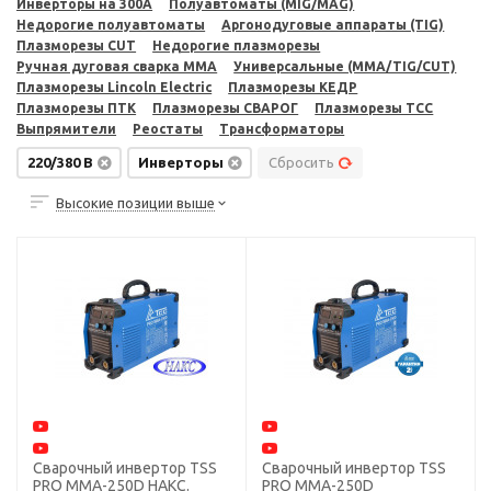
Инверторы на 300A
Полуавтоматы (MIG/MAG)
Недорогие полуавтоматы
Аргонодуговые аппараты (TIG)
Плазморезы CUT
Недорогие плазморезы
Ручная дуговая сварка MMA
Универсальные (MMA/TIG/CUT)
Плазморезы Lincoln Electric
Плазморезы КЕДР
Плазморезы ПТК
Плазморезы СВАРОГ
Плазморезы ТСС
Выпрямители
Реостаты
Трансформаторы
220/380 В
Инверторы
Сбросить
Высокие позиции выше
Сварочный инвертор TSS
Сварочный инвертор TSS
PRO MMA-250D НАКС.
PRO MMA-250D