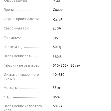
Класс защиты:
IP 23
Бренд:
Сварог
Страна производства:
Китай
Сварочный ток:
230
А
Тип сварки:
TIG
Частота, Гц:
50 Гц
Напряжение сети:
380
В
Габаритные размеры:
610×365×485 мм
Диапазон сварочного
10–230
тока, А:
Масса, кг:
33 кг
КПД:
85
%
Напряжение холостого
50 В
В
хода: