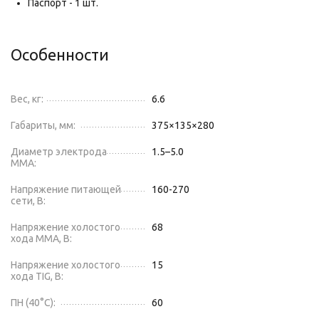
Паспорт - 1 шт.
Особенности
Вес, кг:
6.6
Габариты, мм:
375×135×280
Диаметр электрода
1.5–5.0
MMA:
Напряжение питающей
160-270
сети, В:
Напряжение холостого
68
хода MMA, В:
Напряжение холостого
15
хода TIG, В:
ПН (40°C):
60