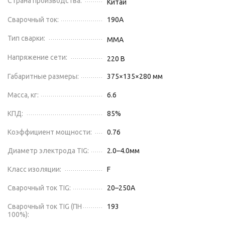
Страна производства:
Китай
Сварочный ток:
190
А
Тип сварки:
MMA
Напряжение сети:
220
В
Габаритные размеры:
375×135×280 мм
Масса, кг:
6.6
КПД:
85
%
Коэффициент мощности:
0.76
Диаметр электрода TIG:
2.0–4.0
мм
Класс изоляции:
F
Сварочный ток TIG:
20–250
А
Сварочный ток TIG (ПН
193
100%):