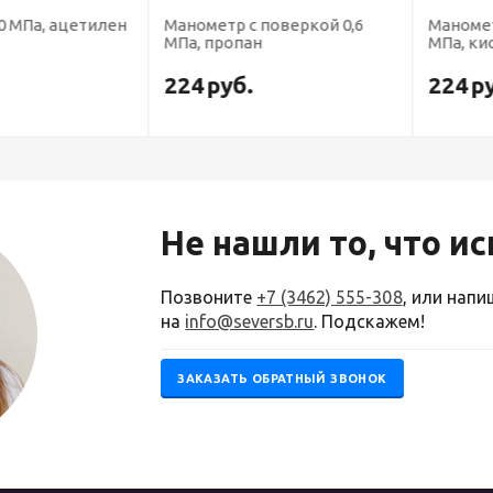
а, ацетилен
Манометр с поверкой 0,6
Манометр с 
МПа, пропан
МПа, кисло
224
руб.
224
руб.
Не нашли то, что и
Позвоните
+7 (3462) 555-308
, или нап
на
info@seversb.ru
. Подскажем!
ЗАКАЗАТЬ ОБРАТНЫЙ ЗВОНОК