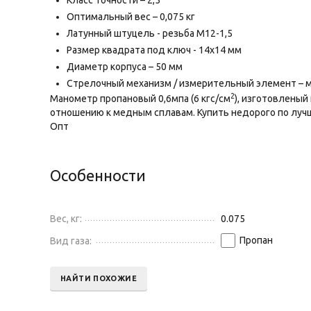
Класс точности – 2,5
Оптимальный вес – 0,075 кг
Латунный штуцель - резьба М12-1,5
Размер квадрата под ключ - 14х14 мм
Диаметр корпуса – 50 мм
Стрелочный механизм / измерительный элемент – 
2
Манометр пропановый 0,6мпа (6 кгс/см
), изготовлены
отношению к медным сплавам. Купить недорого по лучш
Опт
Особенности
Вес, кг:
0.075
Пропан
Вид газа:
НАЙТИ ПОХОЖИЕ