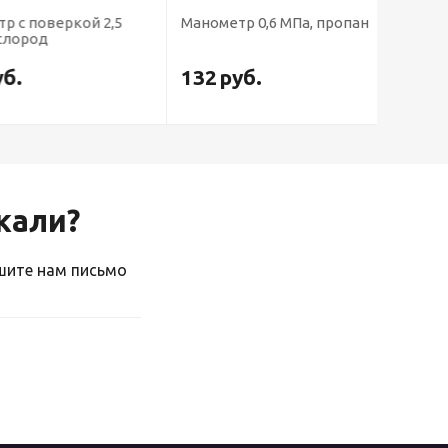
поверкой 2,5
Манометр 0,6 МПа, пропан
Маномет
род
132
руб.
132
р
скали?
ишите нам письмо