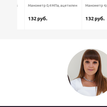
ный 25
Манометр 0,4 МПа, ацетилен
Манометр 4,0 МП
132
руб.
132
руб.