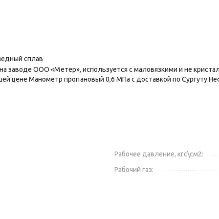
медный сплав
й на заводе ООО «Метер», используется с маловязкими и не крист
ей цене Манометр пропановый 0,6 МПа с доставкой по Сургуту Н
Рабочее давление, кгс\см2:
Рабочий газ: