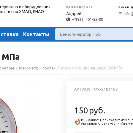
териалов и оборудования
ВАШ МЕНЕДЖЕР
E-MAIL 
льства по ХМАО, ЯНАО
Андрей
info
+7(922) 401-55-00
оставка
Контакты
6 МПа
/
/
Манометр пропановый 0,6 МПа
ометры
Манометры пропан
АРТИКУЛ:
MR-S101107
150
руб.
Внимание! Происходит измене
Актуальную цену уточняйте у