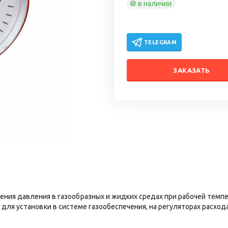
в наличии
TELEGRAM
ЗАКАЗАТЬ
ния давления в газообразных и жидких средах при рабочей темпе
н для установки в системе газообеспечения, на регуляторах расхо