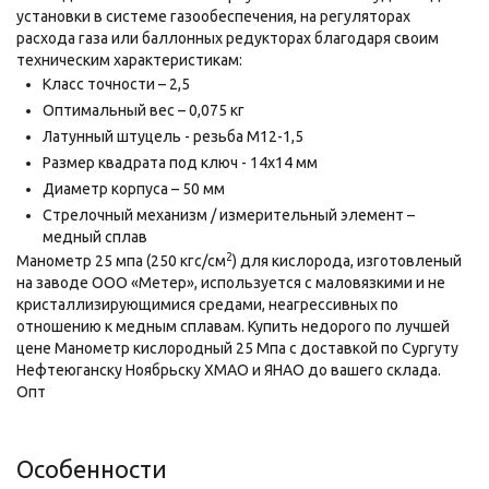
установки в системе газообеспечения, на регуляторах
расхода газа или баллонных редукторах благодаря своим
техническим характеристикам:
Класс точности – 2,5
Оптимальный вес – 0,075 кг
Латунный штуцель - резьба М12-1,5
Размер квадрата под ключ - 14х14 мм
Диаметр корпуса – 50 мм
Стрелочный механизм / измерительный элемент –
медный сплав
2
Манометр 25 мпа (250 кгс/см
) для кислорода, изготовленый
на заводе ООО «Метер», используется с маловязкими и не
кристаллизирующимися средами, неагрессивных по
отношению к медным сплавам. Купить недорого по лучшей
цене Манометр киcлородный 25 Мпа с доставкой по Сургуту
Нефтеюганску Ноябрьску ХМАО и ЯНАО до вашего склада.
Опт
Особенности