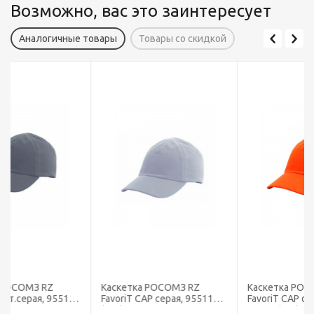
Возможно, вас это заинтересует
Аналогичные товары
Товары со скидкой
Каскетка РОСОМЗ RZ
Каскетка РОСОМЗ RZ
0
FavoriT CAP серая, 95511
FavoriT CAP оранжевая,
(х10)
95514 (х10)