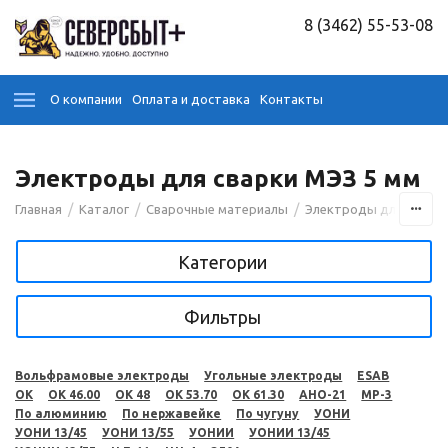
8 (3462) 55-53-08
О компании
Оплата и доставка
Контакты
Электроды для сварки МЭЗ 5 мм
/
/
/
Главная
Каталог
Сварочные материалы
Электроды для сварк
Категории
Фильтры
Вольфрамовые электроды
Угольные электроды
ESAB
OK
OK 46.00
OK 48
OK 53.70
OK 61.30
АНО-21
МР-3
По алюминию
По нержавейке
По чугуну
УОНИ
УОНИ 13/45
УОНИ 13/55
УОНИИ
УОНИИ 13/45