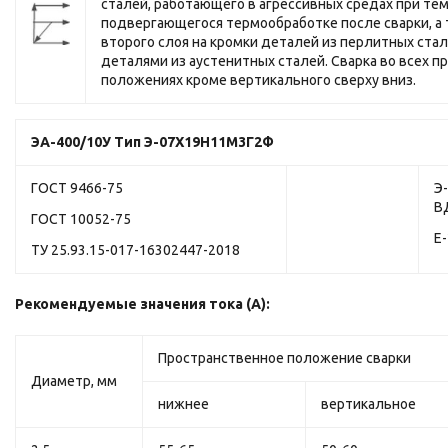
сталей, работающего в агрессивных средах при те
подвергающегося термообработке после сварки, а 
второго слоя на кромки деталей из перлитных стал
деталями из аустенитных сталей. Сварка во всех 
положениях кроме вертикального сверху вниз.
ЭА-400/10У
Тип Э-07Х19Н11М3Г2Ф
ГОСТ 9466-75
Э
В
ГОСТ 10052-75
Е
ТУ 25.93.15-017-16302447-2018
Рекомендуемые значения тока (А):
Пространственное положение сварки
Диаметр, мм
нижнее
вертикальное