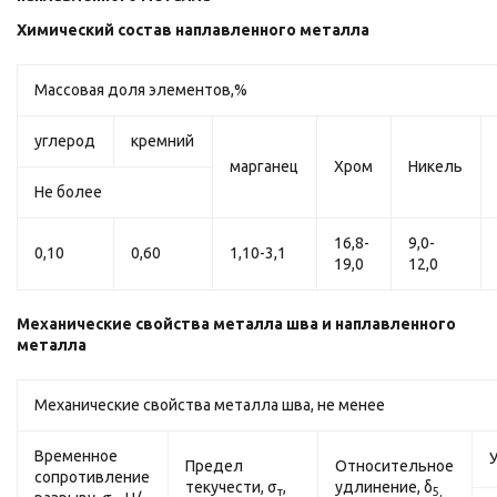
Химический состав наплавленного металла
Массовая доля элементов,%
углерод
кремний
марганец
Хром
Никель
Не более
16,8-
9,0-
0,10
0,60
1,10-3,1
19,0
12,0
Механические свойства металла шва и наплавленного
металла
Механические свойства металла шва, не менее
Временное
Предел
Относительное
сопротивление
текучести, σ
,
удлинение, δ
т
5,