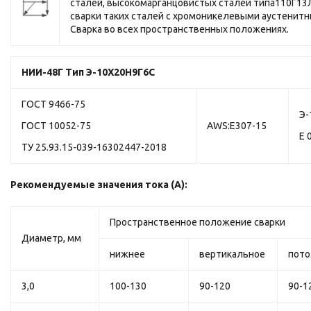
сталей, высокомарганцовистых сталей типа110Г13Л
сварки таких сталей с хромоникелевыми аустенитн
Сварка во всех пространственных положениях.
НИИ-48Г
Тип Э-10Х20Н9Г6С
ГОСТ 9466-75
Э-
ГОСТ 10052-75
AWS:E307-15
Е 
ТУ 25.93.15-039-16302447-2018
Рекомендуемые значения тока (А):
Пространственное положение сварки
Диаметр, мм
нижнее
вертикальное
пото
3,0
100-130
90-120
90-1