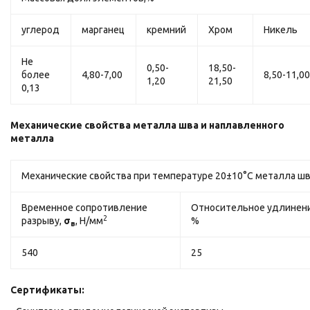
углерод
марганец
кремний
Хром
Никель
Не
0,50-
18,50-
более
4,80-7,00
8,50-11,0
1,20
21,50
0,13
Механические свойства металла шва и наплавленного
металла
Механические свойства при температуре 20±10°С металла шв
Временное сопротивление
Относительное удлинен
2
разрыву,
σ
, Н/мм
%
в
540
25
Сертификаты: