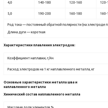
4,0
140-180
120-160
120-
5,0
190-200
160-180
160-
Род тока — постоянный обратной полярности (на электроде 
Длина дуги — короткая
Характеристики плавления электродов:
Коэффициент наплавки, г/Ач
Расход электродов на 1 кг наплавленного металла, кг
Основные характеристики металла шва и
наплавленного металла
Химический состав наплавленного металла
Массовая доля элементов,%