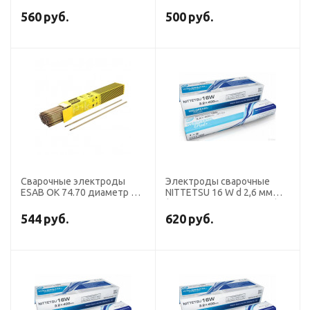
2,6 мм, пачка 5 кг (тип
мм, пачка 4,7 кг
Э50А, пост+перем. ток,
560
руб.
500
руб.
основной)
Сварочные электроды
Электроды сварочные
ESAB OK 74.70 диаметр 3,2
NITTETSU 16 W d 2,6 мм
мм, пачка 5,8 кг
(аналог LB 52U, ОК 53.70)
544
руб.
620
руб.