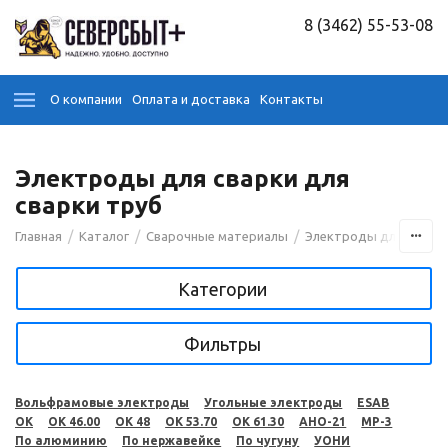
8 (3462) 55-53-08
О компании
Оплата и доставка
Контакты
Электроды для сварки для
сварки труб
/
/
/
Главная
Каталог
Сварочные материалы
Электроды для сварк
Категории
Фильтры
Вольфрамовые электроды
Угольные электроды
ESAB
OK
OK 46.00
OK 48
OK 53.70
OK 61.30
АНО-21
МР-3
По алюминию
По нержавейке
По чугуну
УОНИ