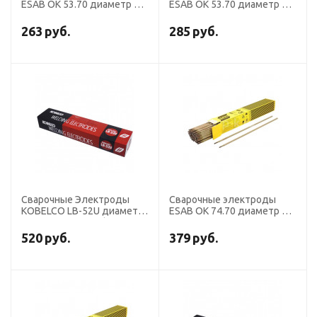
ESAB OK 53.70 диаметр 3,2
ESAB OK 53.70 диаметр 2,5
мм, пачка 4,5 кг
мм, пачка 4,5 кг
263
руб.
285
руб.
Сварочные Электроды
Сварочные электроды
KOBELCO LB-52U диаметр
ESAB OK 74.70 диаметр 4,0
4,0 мм, пачка 5 кг (тип
мм, пачка 6,0 кг
Э50А, пост+перем. ток,
520
руб.
379
руб.
основной)