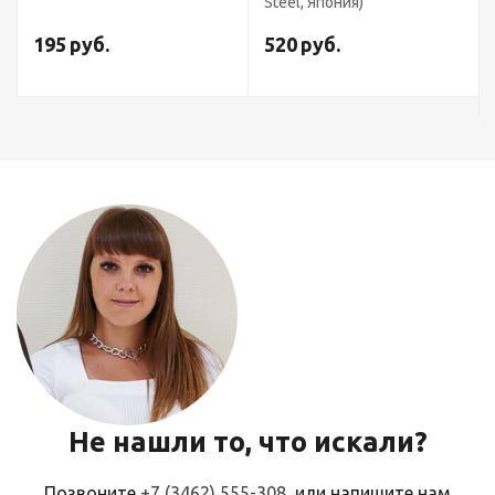
Steel, Япония)
195
руб.
520
руб.
Не нашли то, что искали?
Позвоните
+7 (3462) 555-308
, или напишите нам