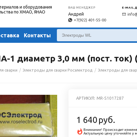
териалов и оборудования
ВАШ МЕНЕДЖЕР
E-MAIL 
льства по ХМАО, ЯНАО
Андрей
info
+7(922) 401-55-00
оставка
Контакты
1 диаметр 3,0 мм (пост. ток) (
/
/
ля сварки
Электроды для сварки Росэлектрод
Электроды для сва
АРТИКУЛ:
MR-S1017287
1 640
руб.
Внимание! Происходит измене
Актуальную цену уточняйте у