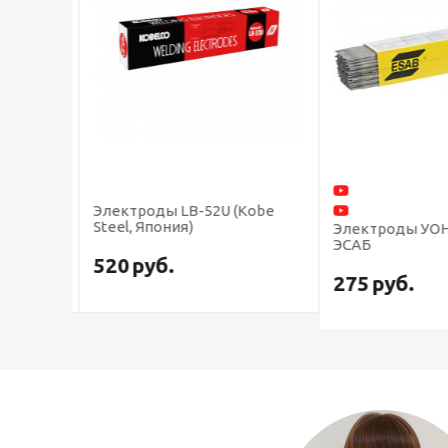
/55
Электроды LB-52U (Kobe
Steel, Япония)
Электроды УОН
ЭСАБ
520
руб.
275
руб.