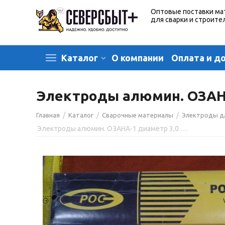
Оптовые поставки ма
для сварки и строите
О компании
Оплата и д
Каталог
Электроды алюмин. ОЗАНА-
/
/
/
Главная
Каталог
Сварочные материалы
Электроды д
Электроды алюмин. ОЗАНА-1 диаметр 3,0 мм (пост. ток) (пачка 2 кг, Росэлектрод)