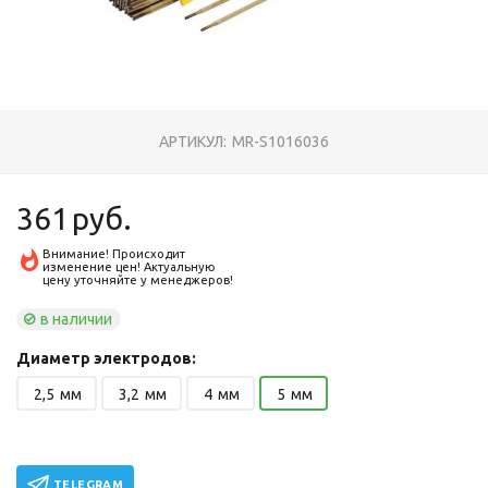
АРТИКУЛ:
MR-S1016036
361
руб.
Внимание! Происходит
изменение цен! Актуальную
цену уточняйте у менеджеров!
в наличии
Диаметр электродов:
2,5
мм
3,2
мм
4
мм
5
мм
TELEGRAM