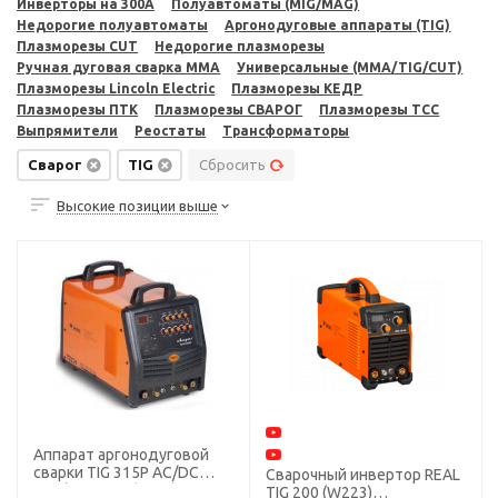
Инверторы на 300A
Полуавтоматы (MIG/MAG)
Недорогие полуавтоматы
Аргонодуговые аппараты (TIG)
Плазморезы CUT
Недорогие плазморезы
Ручная дуговая сварка MMA
Универсальные (MMA/TIG/CUT)
Плазморезы Lincoln Electric
Плазморезы КЕДР
Плазморезы ПТК
Плазморезы СВАРОГ
Плазморезы ТСС
Выпрямители
Реостаты
Трансформаторы
Сварог
TIG
Сбросить
Высокие позиции выше
Аппарат аргонодуговой
сварки TIG 315P AC/DC
Сварочный инвертор REAL
"Tech"Сварог (Е103)
TIG 200 (W223)