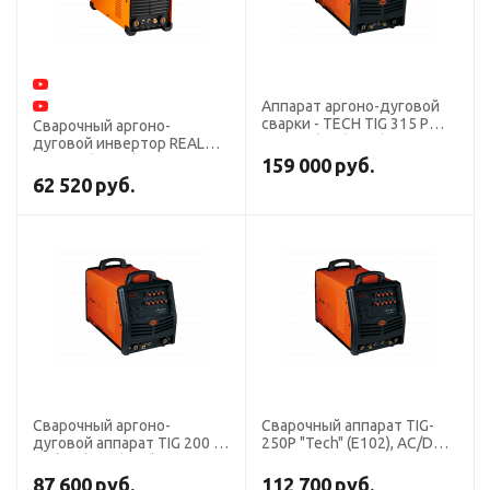
Аппарат аргоно-дуговой
сварки - TECH TIG 315 P
Сварочный аргоно-
DSP AC/DC (E106)
дуговой инвертор REAL
TIG 250 (W229)
159 000
руб.
62 520
руб.
Сварочный аргоно-
Cварочный аппарат TIG-
дуговой аппарат TIG 200 P
250P "Tech" (E102), AC/DC,
AC/DC (E101)Tech
380В
87 600
руб.
112 700
руб.