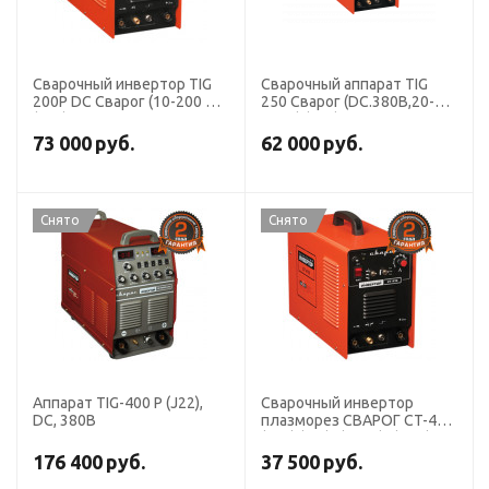
Сварочный инвертор TIG
Сварочный аппарат TIG
200P DC Сварог (10-200 А)
250 Сварог (DC.380В,20-
(R21)
250А) (R22)
73 000
руб.
62 000
руб.
Снято
Снято
Аппарат TIG-400 P (J22),
Сварочный инвертор
DC, 380В
плазморез СВАРОГ CT-416
(R40) (TIG)+(MMA)+(CUT),
220 В
176 400
руб.
37 500
руб.