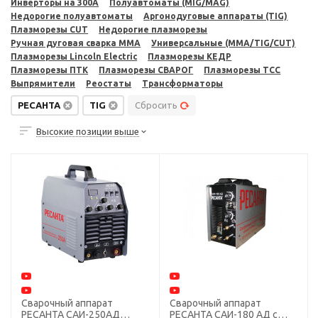
Инверторы на 300A
Полуавтоматы (MIG/MAG)
Недорогие полуавтоматы
Аргонодуговые аппараты (TIG)
Плазморезы CUT
Недорогие плазморезы
Ручная дуговая сварка MMA
Универсальные (MMA/TIG/CUT)
Плазморезы Lincoln Electric
Плазморезы КЕДР
Плазморезы ПТК
Плазморезы СВАРОГ
Плазморезы ТСС
Выпрямители
Реостаты
Трансформаторы
РЕСАНТА
TIG
Сбросить
Высокие позиции выше
Сварочный аппарат
Сварочный аппарат
РЕСАНТА САИ-250АД
РЕСАНТА САИ-180 АД с