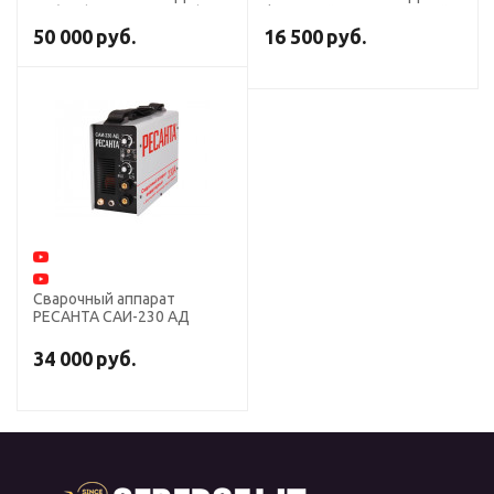
AC/DC (Аргонодуговая)
функцией аргонодуговой
сварки
50 000
руб.
16 500
руб.
Сварочный аппарат
РЕСАНТА САИ-230 АД
34 000
руб.