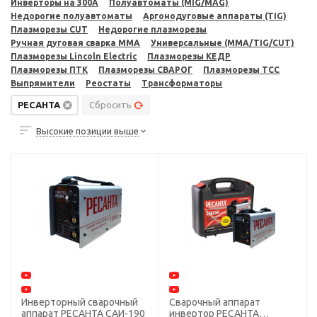
Инверторы на 300A
Полуавтоматы (MIG/MAG)
Недорогие полуавтоматы
Аргонодуговые аппараты (TIG)
Плазморезы CUT
Недорогие плазморезы
Ручная дуговая сварка MMA
Универсальные (MMA/TIG/CUT)
Плазморезы Lincoln Electric
Плазморезы КЕДР
Плазморезы ПТК
Плазморезы СВАРОГ
Плазморезы ТСС
Выпрямители
Реостаты
Трансформаторы
РЕСАНТА
Сбросить
Высокие позиции выше
Инверторный сварочный
Сварочный аппарат
аппарат РЕСАНТА САИ-190
инвертор РЕСАНТА