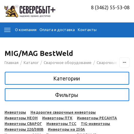
8 (3462) 55-53-08
О компании
Оплата и доставка
Контакты
MIG/MAG BestWeld
/
/
/
Главная
Каталог
Сварочное оборудование
Сварочные аппара
Категории
Фильтры
Инверторы
Недорогие сварочные инверторы
Инверторы НЕОН
Инверторы ПТК
Инверторы РЕСАНТА
Инверторы СВАРОГ
Инверторы ТСС
TIG-инверторы
Инверторы 220/380В
Инверторы на 250A