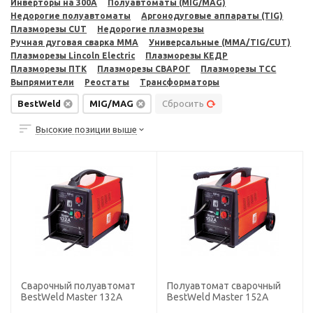
Инверторы на 300A
Полуавтоматы (MIG/MAG)
Недорогие полуавтоматы
Аргонодуговые аппараты (TIG)
Плазморезы CUT
Недорогие плазморезы
Ручная дуговая сварка MMA
Универсальные (MMA/TIG/CUT)
Плазморезы Lincoln Electric
Плазморезы КЕДР
Плазморезы ПТК
Плазморезы СВАРОГ
Плазморезы ТСС
Выпрямители
Реостаты
Трансформаторы
BestWeld
MIG/MAG
Сбросить
Высокие позиции выше
Сварочный полуавтомат
Полуавтомат сварочный
BestWeld Master 132А
BestWeld Master 152А