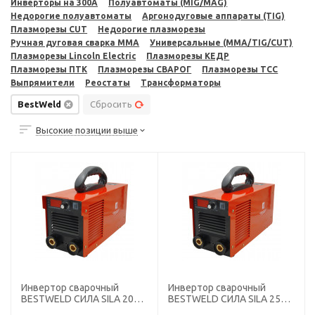
Инверторы на 300A
Полуавтоматы (MIG/MAG)
Недорогие полуавтоматы
Аргонодуговые аппараты (TIG)
Плазморезы CUT
Недорогие плазморезы
Ручная дуговая сварка MMA
Универсальные (MMA/TIG/CUT)
Плазморезы Lincoln Electric
Плазморезы КЕДР
Плазморезы ПТК
Плазморезы СВАРОГ
Плазморезы ТСС
Выпрямители
Реостаты
Трансформаторы
BestWeld
Сбросить
Высокие позиции выше
Инвертор сварочный
Инвертор сварочный
BESTWELD СИЛА SILA 200-
BESTWELD СИЛА SILA 250-
CHN
CHN