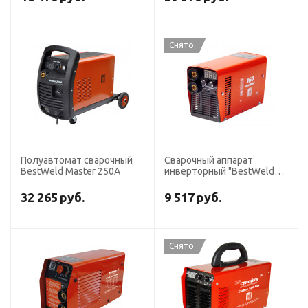
Снято
Полуавтомат сварочный
Сварочный аппарат
BestWeld Master 250А
инверторный "BestWeld
Mini 160"
32 265
руб.
9 517
руб.
Снято