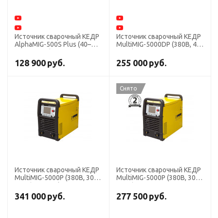
Источник сварочный КЕДР
Источник сварочный КЕДР
AlphaMIG-500S Plus (40–
MultiMIG-5000DP (380В, 40-
500А, 380В)
500А)
128 900
руб.
255 000
руб.
Снято
Источник сварочный КЕДР
Источник сварочный КЕДР
MultiMIG-5000P (380В, 30-
MultiMIG-5000P (380В, 30-
500А) для цифрового
500А)
механизма подачи
341 000
руб.
277 500
руб.