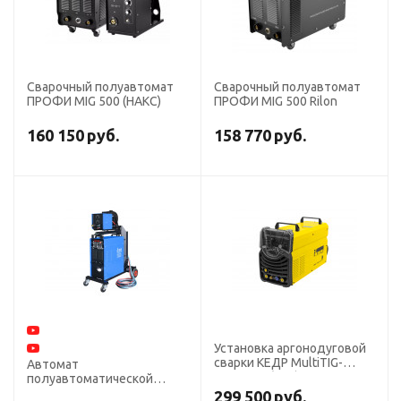
Сварочный полуавтомат
Сварочный полуавтомат
ПРОФИ MIG 500 (НАКС)
ПРОФИ MIG 500 Rilon
160 150
руб.
158 770
руб.
Установка аргонодуговой
сварки КЕДР MultiTIG-
Автомат
5000P AC/DC (380В, 10-
полуавтоматической
500А)
сварки для сварки
299 500
руб.