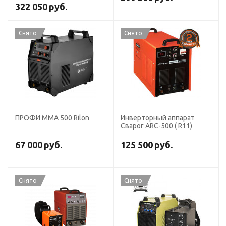
алюминия TSS PULSE PMIG-
322 050
руб.
500
Снято
Снято
ПРОФИ MMA 500 Rilon
Инверторный аппарат
Сварог ARC-500 ( R11)
67 000
руб.
125 500
руб.
Снято
Снято