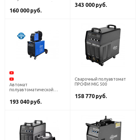
380В СВАРОГ
сварки TSS TOP MIG/MMA-
343 000
руб.
500F
160 000
руб.
Сварочный полуавтомат
ПРОФИ MIG 500
Автомат
полуавтоматической
сварки TSS PRO MIG/MMA-
158 770
руб.
500F
193 040
руб.