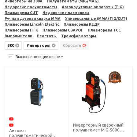
Инверторы на 300A
Полуавтоматы (MIG/MAG)
Недорогие полуавтоматы
Аргонодуговые аппараты (TIG)
Плазморезы CUT
Недорогие плазморезы
Ручная дуговая сварка MMA
Универсальные (MMA/TIG/CUT)
Плазморезы Lincoln Electric
Плазморезы КЕДР
Плазморезы ПТК
Плазморезы СВАРОГ
Плазморезы ТСС
Выпрямители
Реостаты
Трансформаторы
500
Инверторы
Сбросить
Высокие позиции выше
Инверторный сварочный
полуавтомат MIG-5000
Автомат
(J91) + ММА, тележка,
полуавтоматической