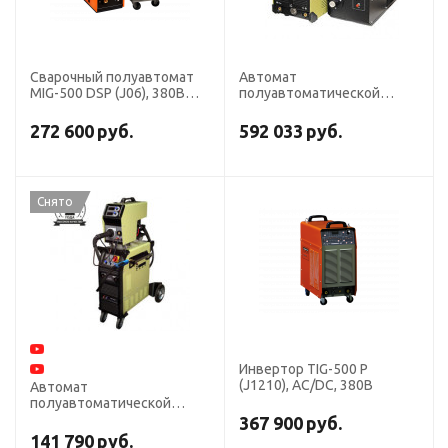
Сварочный полуавтомат
Автомат
MIG-500 DSP (J06), 380В
полуавтоматической
СВАРОГ
сварки КЕДР MIG-500GF,
380В
272 600
руб.
592 033
руб.
Снято
Инвертор TIG-500 P
(J1210), AC/DC, 380В
Автомат
полуавтоматической
сварки "КЕДР" MIG-500F,
367 900
руб.
380В
141 790
руб.