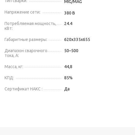
Тип сварки:
MIG/MAG
Напряжение сети:
380
В
Потребляемая мощность,
24.4
кВт:
Габаритные размеры:
620х335х655
Диапазон сварочного
50–500
тока, А:
Масса, кг:
44,8
КПД:
85
%
Сертификат НАКС :
Да