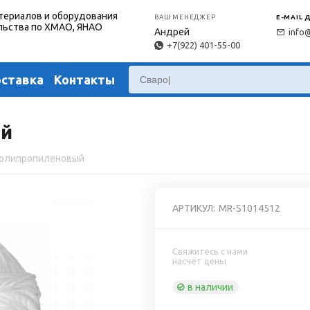
териалов и оборудования
ВАШ МЕНЕДЖЕР
E-MAIL 
льства по ХМАО, ЯНАО
Андрей
info
+7(922) 401-55-00
оставка
Контакты
ый
полипропиленовый
АРТИКУЛ:
MR-S1014512
Свяжитесь с нами
насчёт цены
в наличии