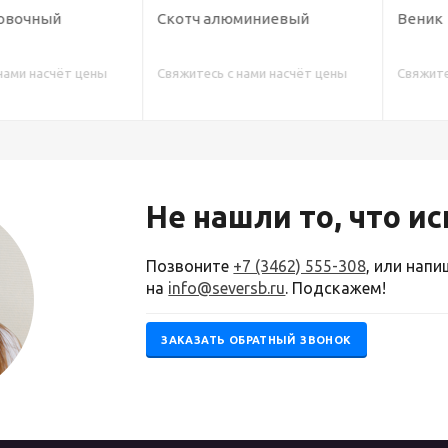
ный
Скотч алюминиевый
Веник
насчёт цены
Свяжитесь с нами насчёт цены
Свяжитесь с н
Не нашли то, что и
Позвоните
+7 (3462) 555-308
, или нап
на
info@seversb.ru
. Подскажем!
ЗАКАЗАТЬ ОБРАТНЫЙ ЗВОНОК