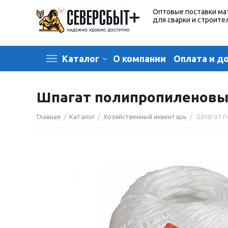
Оптовые поставки ма
для сварки и строите
О компании
Оплата и д
Каталог
Шпагат полипропиленов
/
/
/
Шпагат 
Главная
Каталог
Хозяйственный инвентарь