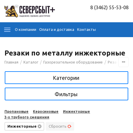
8 (3462) 55-53-08
О компании
Оплата и доставка
Контакты
Резаки по металлу инжекторные
/
/
/
Главная
Каталог
Газорезательное оборудование
Резаки по ме
Категории
Фильтры
Пропановые
Керосиновые
Инжекторные
3-х трубного смешения
Инжекторные
Сбросить