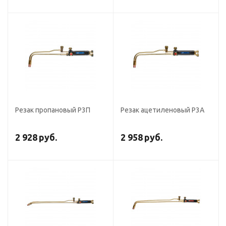
Резак пропановый Р3П
Резак ацетиленовый Р3А
2 928
руб.
2 958
руб.