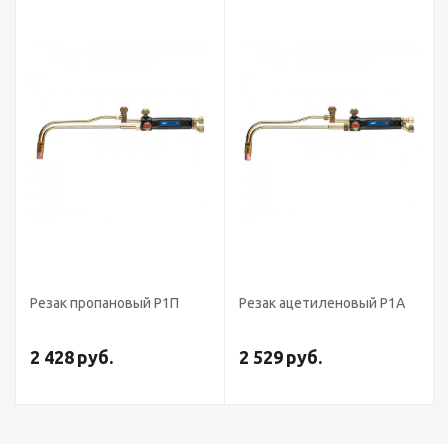
новый Р1П
Резак ацетиленовый Р1А
Резак пропанов
удлинённый Р1П
.
2 529
руб.
3 479
руб.