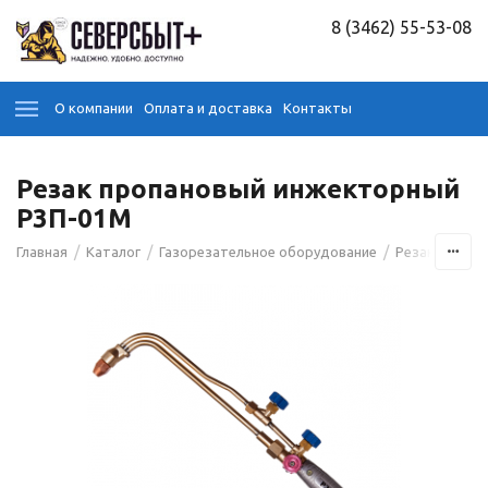
8 (3462) 55-53-08
О компании
Оплата и доставка
Контакты
Резак пропановый инжекторный
Р3П-01М
/
/
/
Главная
Каталог
Газорезательное оборудование
Резаки по ме