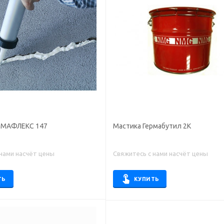
РМАФЛЕКС 147
Мастика Гермабутил 2К
 нами насчёт цены
Свяжитесь с нами насчёт цены
ТЬ
КУПИТЬ