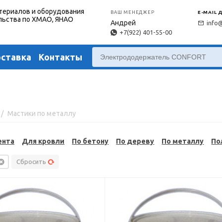
териалов и оборудования
ВАШ МЕНЕДЖЕР
E-MAIL 
льства по ХМАО, ЯНАО
Андрей
info
+7(922) 401-55-00
оставка
Контакты
/
Мастики по металлу
ента
Для кровли
По бетону
По дереву
По металлу
По
Сбросить